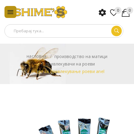
0
0
насловна
производство на матици
привлекувачи на роеви
гел за привлекување роеви anel