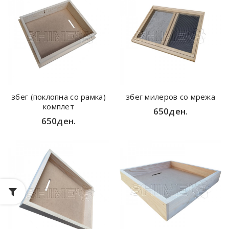
збег (поклопна со рамка)
збег милеров со мрежа
комплет
650ден.
650ден.