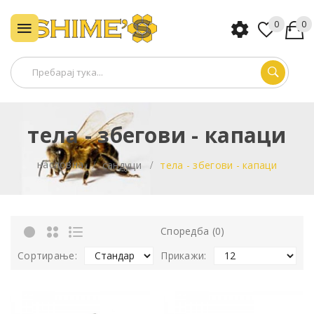
0
0
тела - збегови - капаци
насловна
сандуци
тела - збегови - капаци
Споредба (0)
Сортирање:
Прикажи: