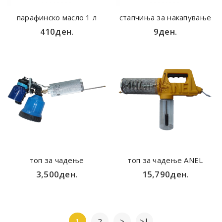
парафинско масло 1 л
стапчиња за накапување
410ден.
9ден.
топ за чадење
топ за чадење ANEL
3,500ден.
15,790ден.
1
2
>
>|