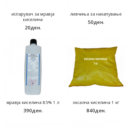
испарувач за мравја
ливчиња за накапување
киселина
50ден.
20ден.
мравја киселина 85% 1 л
оксална киселина 1 кг
390ден.
840ден.