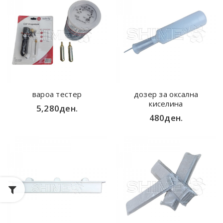
вароа тестер
дозер за оксална
киселина
5,280ден.
480ден.