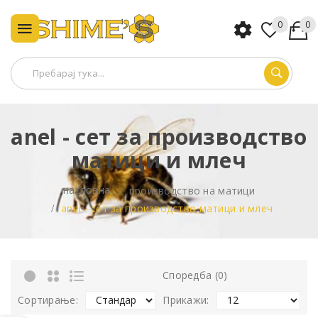
0
0
anel - сет за производство
матици и млеч
насловна
производство на матици
anel - сет за производство матици и млеч
Споредба (0)
Сортирање:
Прикажи: