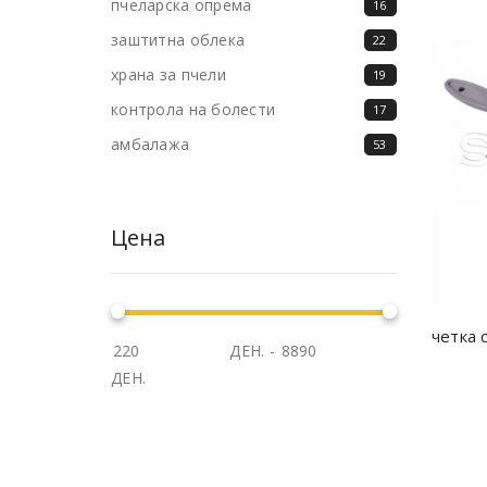
пчеларска опрема
16
заштитна облека
22
храна за пчели
19
контрола на болести
17
амбалажа
53
Цена
четка 
ДЕН.
-
ДЕН.