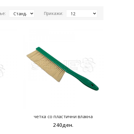
ње:
Прикажи:
четка со пластични влакна
240ден.