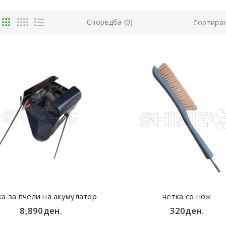
Споредба (0)
Сортира
ка за пчели на акумулатор
четка со нож
8,890ден.
320ден.