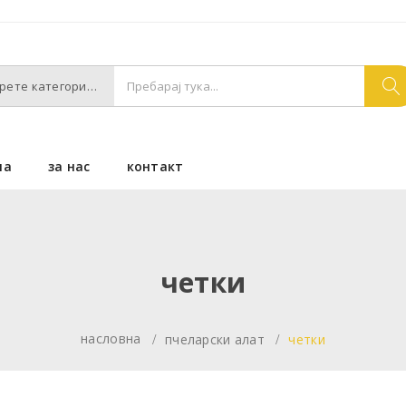
Изберете категории
на
за нас
контакт
четки
насловна
пчеларски алат
четки