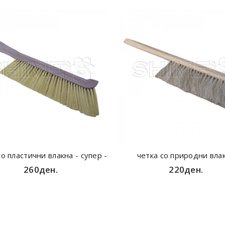
со пластични влакна - супер -
четка со природни вла
260ден.
220ден.