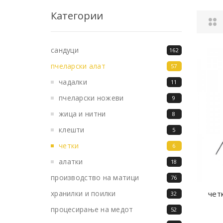
Категории
сандуци
162
пчеларски алат
57
чадалки
11
пчеларски ножеви
9
жица и нитни
8
клешти
5
четки
6
алатки
18
производство на матици
76
хранилки и поилки
чет
32
процесирање на медот
52