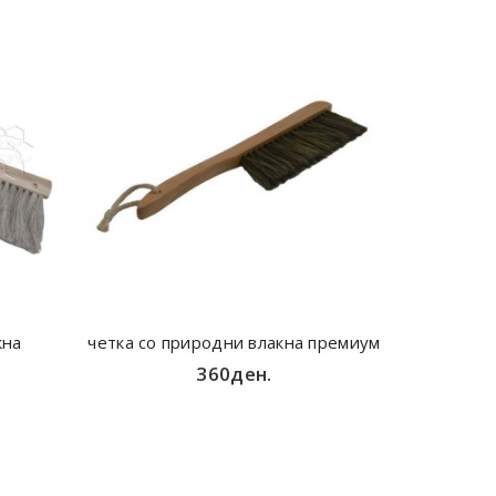
кна
четка со природни влакна премиум
360ден.