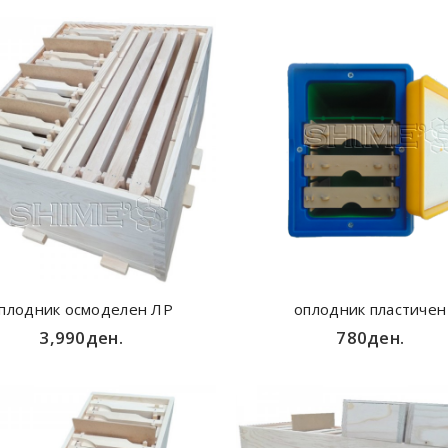
плодник осмоделен ЛР
оплодник пластичен
3,990ден.
780ден.