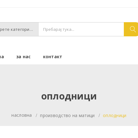
Изберете категории
на
за нас
контакт
оплодници
насловна
производство на матици
оплодници