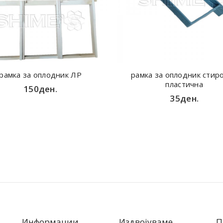
рамка за оплодник ЛР
рамка за оплодник стир
пластична
150ден.
35ден.
Информации
Издвојуваме
П