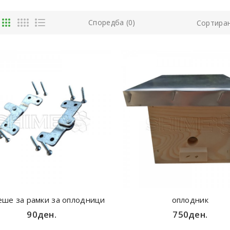
Споредба (0)
Сортира
еше за рамки за оплодници
оплодник
90ден.
750ден.