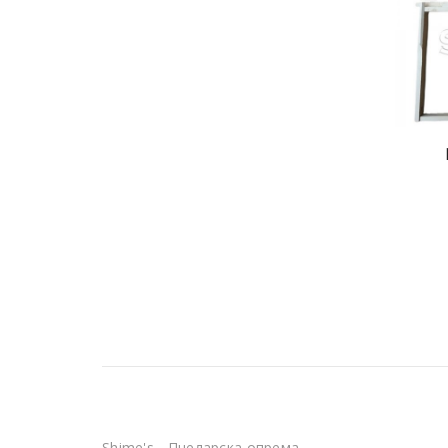
Shime's - Пчеларска опрема