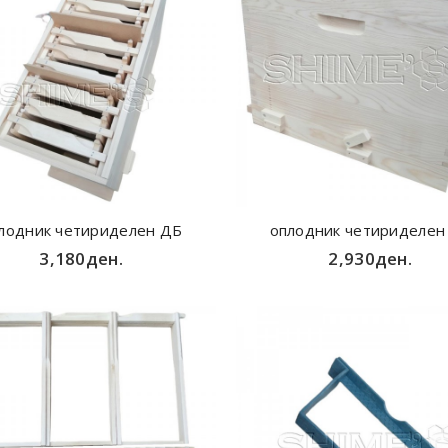
лодник четириделен ДБ
оплодник четириделен
3,180ден.
2,930ден.