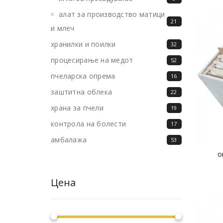
алат за производство матици
21
и млеч
хранилки и поилки
32
процесирање на медот
52
пчеларска опрема
16
заштитна облека
22
храна за пчели
19
контрола на болести
17
амбалажа
53
о
Цена