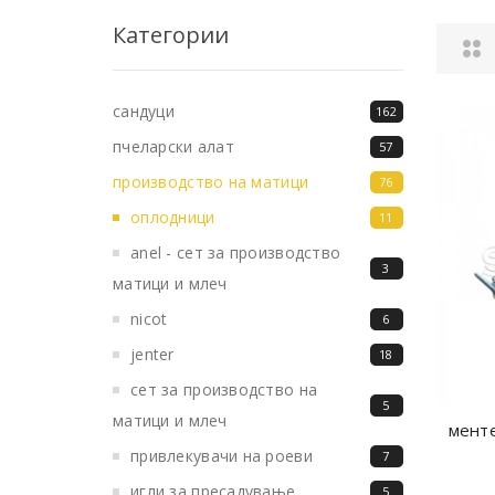
Категории
сандуци
162
пчеларски алат
57
производство на матици
76
оплодници
11
anel - сет за производство
3
матици и млеч
nicot
6
jenter
18
сет за производство на
5
матици и млеч
мент
привлекувачи на роеви
7
игли за пресадување
5