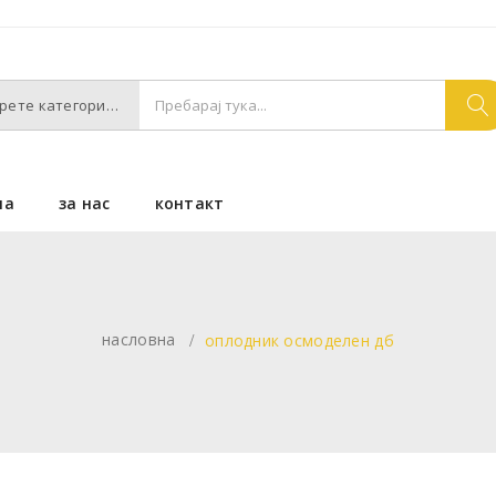
Изберете категории
на
за нас
контакт
насловна
оплодник осмоделен дб