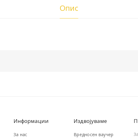
Опис
Информации
Издвојуваме
П
З
За нас
Вредносен ваучер