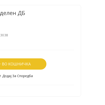
делен ДБ
3038
ВО КОШНИЧКА
Додај За Споредба