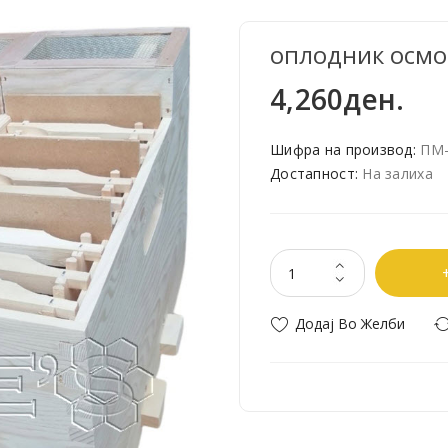
оплодник осмо
4,260ден.
Шифра на производ:
ПМ-
Достапност:
На залиха
Додај Во Желби