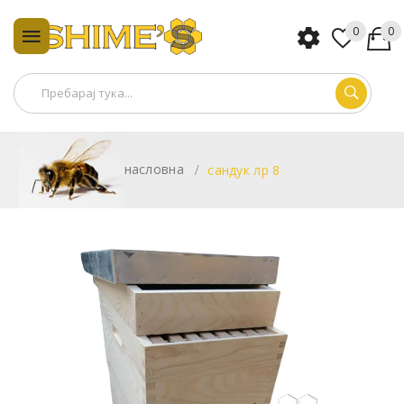
0
0
насловна
сандук лр 8