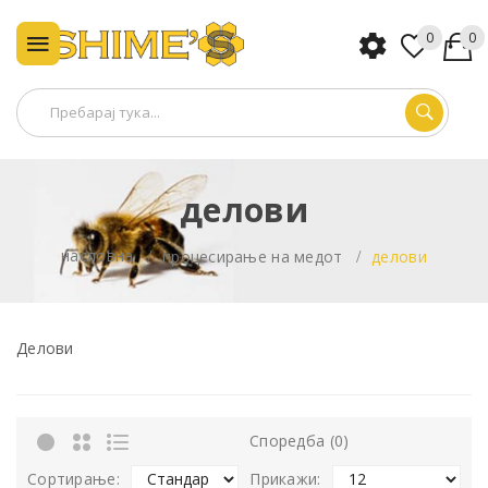
0
0
делови
насловна
процесирање на медот
делови
Делови
Споредба (0)
Сортирање:
Прикажи: