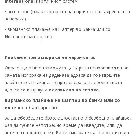
International
картичниот систем
• во готово (при испораката на нарачката на адресата за
испорака)
• вирманско плаќање на шалтер во банка или со
Интернет банкарство
Плаќање при испорака на нарачката:
Оваа опција ви овозможува да нарачате производ и при
самата испорака на дадената адреса да го извршите
плаќањето. Плаќањето при испорака на соодветната
адреса се извршува
исклучиво во готово.
Вирманско плаќање на шалтер во банка или со
интернет банкарство:
За да обезбедите брзо, едноставно и безбедно плаќање,
без да губите непотребно време да извадите, или да
носите готовина, овие Ви се сметките на кои можите да