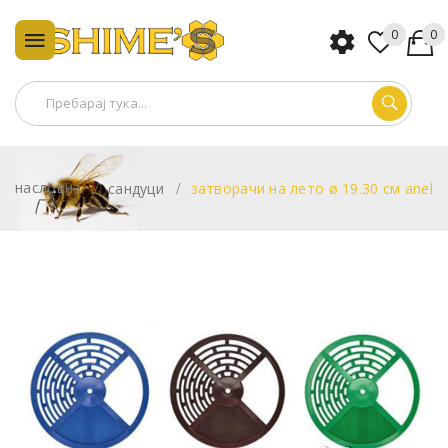
0
0
насловна
сандуци
затворачи на лето ø 19.30 см anel