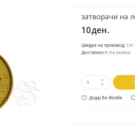
затворачи на 
10ден.
Шифра на производ:
СА-
Достапност:
На залиха
Додај Во Желби