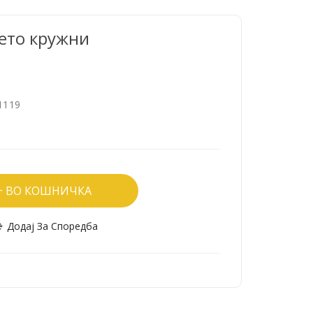
лето кружни
1119
ВО КОШНИЧКА
Додај За Споредба