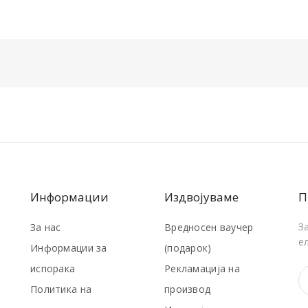
Информации
Издвојуваме
П
З
За нас
Вредносен ваучер
е
Информации за
(подарок)
испорака
Рекламација на
Политика на
производ