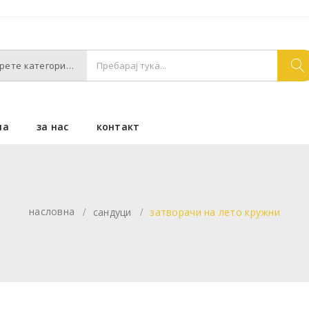
Изберете категории
на
за нас
контакт
насловна
сандуци
затворачи на лето кружни