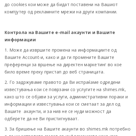
до cookies кои може да бидат поставени на Вашиот
компјутер од рекламните мрежи на други компании.
Контрола на Вашите е-mail акаунти и Вашите
информации
1. Може да извршите промена на информациите од
Вашите Account-и, како и да ги промените Вашите
преференци за вршење на директен маркетинг во кое
било време преку пристап до веб страницата.
2. Го задржуваме правото да Ви испраќаме одредени
известувања кои се поврзани со услугите на shimes.mk,
како што се објави за услуги, административни пораки и
информации и известувања кои се сметаат за дел од
Вашите акаунти, и за нив не се нуди можност да
одберете да не Ви пристигнуваат.
3. За бришење на Вашите акаунти во shimes.mk потребно