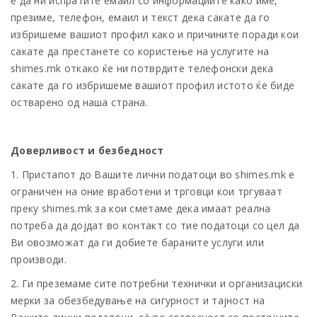
е да ни испратите емаил со информациите како име,
презиме, телефон, емаил и текст дека сакате да го
избришеме вашиот профил како и причините поради кои
сакате да престанете со користење на услугите на
shimes.mk откако ќе ни потврдите телефонски дека
сакате да го избришеме вашиот профил истото ќе биде
остварено од наша страна.
Доверливост и безбедност
1. Пристапот до Вашите лични податоци во shimes.mk е
ограничен на оние вработени и трговци кои тргуваат
преку shimes.mk за кои сметаме дека имаат реална
потреба да дојдат во контакт со тие податоци со цел да
Ви овозможат да ги добиете бараните услуги или
производи.
2. Ги преземаме сите потребни технички и организациски
мерки за обезбедување на сигурност и тајност на