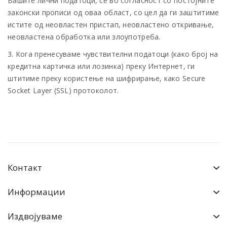
Вашите лични податоци, сè во согласност со постојните
законски прописи од оваа област, со цел да ги заштитиме
истите од неовластен пристап, неовластено откривање,
неовластена обработка или злоупотреба.
3. Кога пренесуваме чувствителни податоци (како број на
кредитна картичка или лозинка) преку Интернет, ги
штитиме преку користење на шифрирање, како Secure
Socket Layer (SSL) протоколот.
Контакт
Информации
Издвојуваме