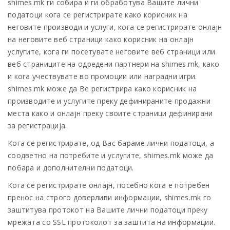
shimes.mk ги собира и ги обработува Вашите лични
податоци кога се регистрирате како корисник на
неговите производи и услуги, кога се регистрирате онлајн
на неговите веб страници како корисник на онлајн
услугите, кога ги посетувате неговите веб страници или
веб страниците на одредени партнери на shimes.mk, како
и кога учествувате во промоции или наградни игри.
shimes.mk може да Ве регистрира како корисник на
производите и услугите преку дефинираните продажни
места како и онлајн преку своите страници дефинирани
за регистрација.
Кога се регистрирате, од Вас бараме лични податоци, а
соодветно на потребите и услугите, shimes.mk може да
побара и дополнителни податоци.
Кога се регистрирате онлајн, посебно кога е потребен
пренос на строго доверливи информации, shimes.mk го
заштитува протокот на Вашите лични податоци преку
мрежата со SSL протоколот за заштита на информации.