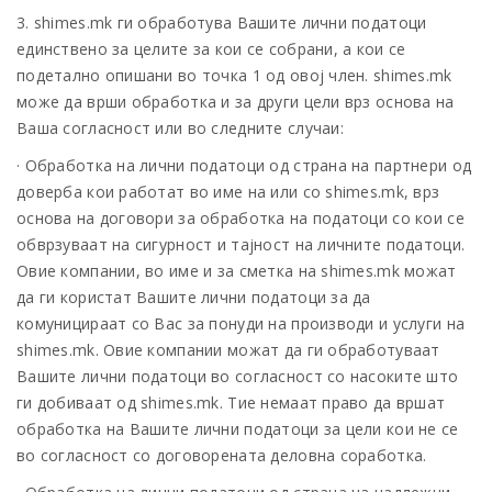
3. shimes.mk ги обработува Вашите лични податоци
единствено за целите за кои се собрани, а кои се
подетално опишани во точка 1 од овој член. shimes.mk
може да врши обработка и за други цели врз основа на
Ваша согласност или во следните случаи:
· Обработка на лични податоци од страна на партнери од
доверба кои работат во име на или со shimes.mk, врз
основа на договори за обработка на податоци со кои се
обврзуваат на сигурност и тајност на личните податоци.
Овие компании, во име и за сметка на shimes.mk можат
да ги користат Вашите лични податоци за да
комуницираат со Вас за понуди на производи и услуги на
shimes.mk. Овие компании можат да ги обработуваат
Вашите лични податоци во согласност со насоките што
ги добиваат од shimes.mk. Тие немаат право да вршат
обработка на Вашите лични податоци за цели кои не се
во согласност со договорената деловна соработка.