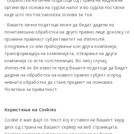
· Обработка на лични податоци од страна на надлежни
органи врз основа на судски налог и во судски постапки
каде што постои законска основа за тоа.
· Вашите лични податоци може да бидат дадени на
понатамошна обработка на друго правно лице доколку се
промени правниот субјективитет на shimes.mk
(спојување со или припојување кон друга компанија,
трансформација на компанијата, отварање на друга
компанија со исти сопственици). Во овој случај,
shimes.mk ќе Ве извести пред Вашите податоци да бидат
дадени на обработка на новиот правен субјект и пред
нивната обработка да стане предмет на поинаква
Политика за приватност.
Користење на Cookies
Cookie е мал фајл со текст кој е ставен на Вашиот хард
диск од страна на Вашиот сервер на веб страницата.