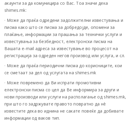
акаунти за да комуницира со Вас. Тоа значи дека
shimes.mk:
· Може да праќа одредени задолжителни известувања и
писма како што се писма за добредојде, опомени за
плаќање, информации за прашања за технички услуги и
известувања за безбедност, електронски писма на
Вашата е-mail адреса за известување во процесот на
регистрација за одреден негов производ или услуга, и сл.
· Може да праќа периодични писма до корисниците, кои
се сметаат за дел од услугата на shimes.mk
· Може повремено да Ви испрати промотивни
електронски писма со цел да Ве информира за други и
нови производи или услуги на располагање од shimes.mk,
при што го задржувате правото повратно да нè
известите дека во иднина не сакате повеќе да добивате
информации од ваков тип.