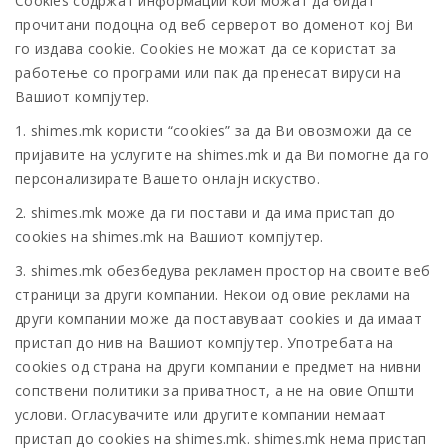
Cookies содржат информации кои можат да бидат
прочитани подоцна од веб серверот во доменот кој Ви
го издава cookie. Cookies не можат да се користат за
работење со програми или пак да пренесат вируси на
Вашиот компјутер.
1. shimes.mk користи “cookies” за да Ви овозможи да се
пријавите на услугите на shimes.mk и да Ви помогне да го
персонализирате Вашето онлајн искуство.
2. shimes.mk може да ги постави и да има пристап до
cookies на shimes.mk на Вашиот компјутер.
3. shimes.mk обезбедува рекламен простор на своите веб
страници за други компании. Некои од овие реклами на
други компании може да поставуваат cookies и да имаат
пристап до нив на Вашиот компјутер. Употребата на
cookies од страна на други компании е предмет на нивни
сопствени политики за приватност, а не на овие Општи
услови. Огласувачите или другите компании немаат
пристап до cookies на shimes.mk. shimes.mk нема пристап