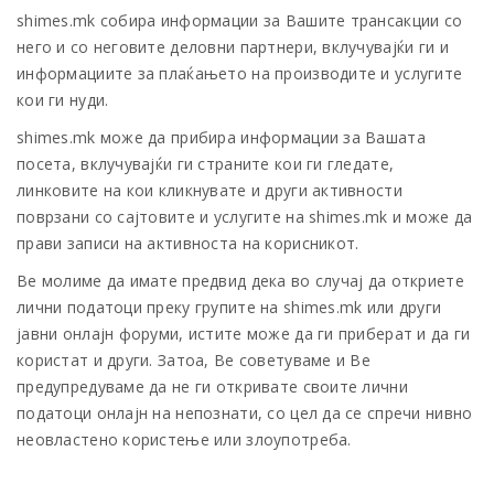
shimes.mk собира информации за Вашите трансакции со
него и со неговите деловни партнери, вклучувајќи ги и
информациите за плаќањето на производите и услугите
кои ги нуди.
shimes.mk може да прибира информации за Вашата
посета, вклучувајќи ги страните кои ги гледате,
линковите на кои кликнувате и други активности
поврзани со сајтовите и услугите на shimes.mk и може да
прави записи на активноста на корисникот.
Ве молиме да имате предвид дека во случај да откриете
лични податоци преку групите на shimes.mk или други
јавни онлајн форуми, истите може да ги приберат и да ги
користат и други. Затоа, Ве советуваме и Ве
предупредуваме да не ги откривате своите лични
податоци онлајн на непознати, со цел да се спречи нивно
неовластено користење или злоупотреба.