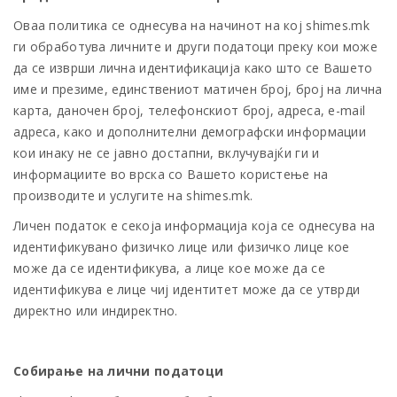
Оваа политика се однесува на начинот на кој shimes.mk
ги обработува личните и други податоци преку кои може
да се изврши лична идентификација како што се Вашето
име и презиме, единствениот матичен број, број на лична
карта, даночен број, телефонскиот број, адреса, e-mail
адреса, како и дополнителни демографски информации
кои инаку не се јавно достапни, вклучувајќи ги и
информациите во врска со Вашето користење на
производите и услугите на shimes.mk.
Личен податок е секоја информација која се однесува на
идентификувано физичко лице или физичко лице кое
може да се идентификува, а лице кое може да се
идентификува е лице чиј идентитет може да се утврди
директно или индиректно.
Собирање на лични податоци