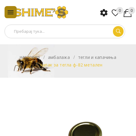
0
0
насловна
амбалажа
тегли и капачиња
капак за тегла ф-82 метален