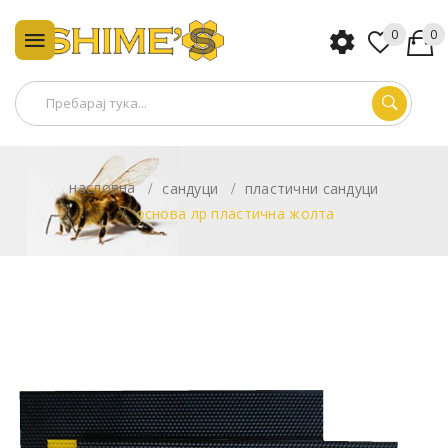
0
0
насловна
сандуци
пластични сандуци
основа лр пластична жолта