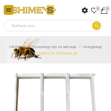
0
0
насловна
производство на матици
оплодници
рамка за оплодник дб