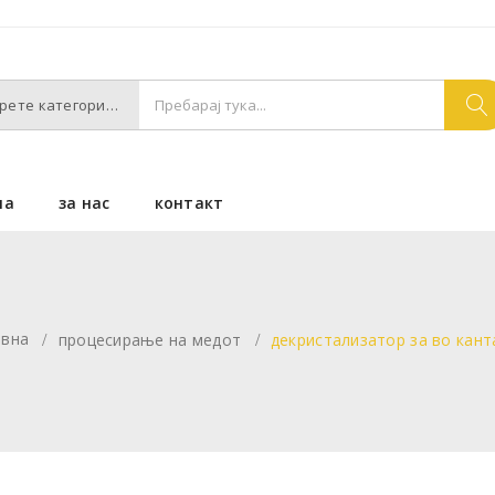
Изберете категории
на
за нас
контакт
овна
процесирање на медот
декристализатор за во канта