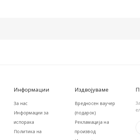
Информации
Издвојуваме
П
З
За нас
Вредносен ваучер
е
Информации за
(подарок)
испорака
Рекламација на
Политика на
производ