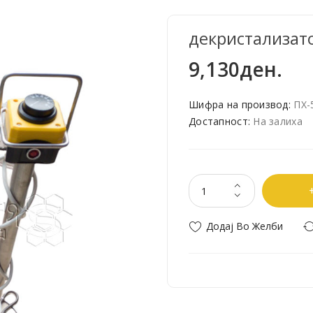
декристализатор
9,130ден.
Шифра на производ:
ПХ-
Достапност:
На залиха
Додај Во Желби