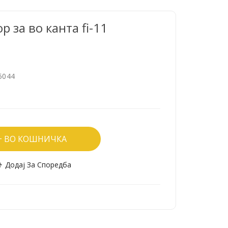
 за во канта fi-11
5044
ВО КОШНИЧКА
Додај За Споредба