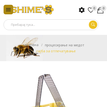
0
0
насловна
процесирање на медот
гајба за отпечатување