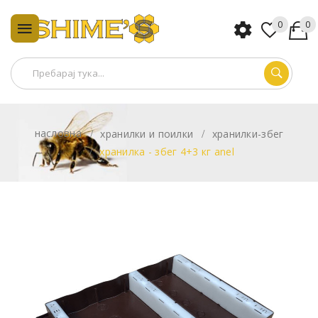
0
0
насловна
хранилки и поилки
хранилки-збег
хранилка - збег 4+3 кг anel