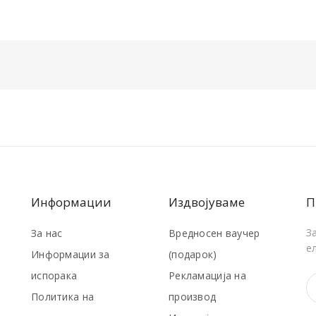
Информации
Издвојуваме
П
З
За нас
Вредносен ваучер
е
Информации за
(подарок)
испорака
Рекламација на
Политика на
производ