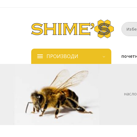
ПРОИЗВОДИ
почет
насло