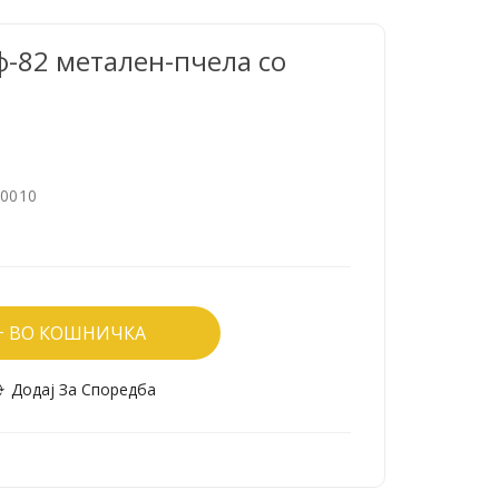
 ф-82 метален-пчела со
0010
ВО КОШНИЧКА
Додај За Споредба