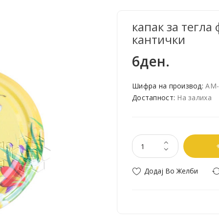
капак за тегла
кантички
6ден.
Шифра на производ:
АМ-
Достапност:
На залиха
Додај Во Желби