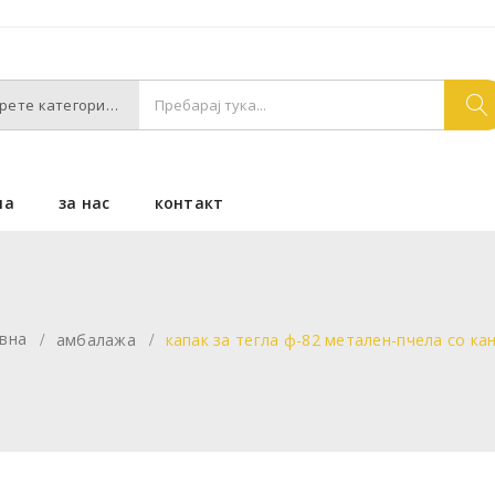
Изберете категории
на
за нас
контакт
вна
амбалажа
капак за тегла ф-82 метален-пчела со ка