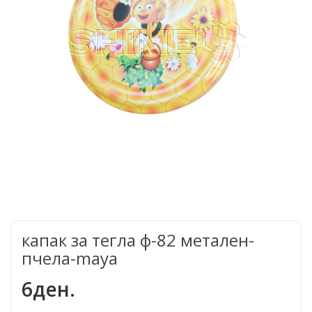
капак за тегла ф-82 метален-
пчела-maya
6ден.