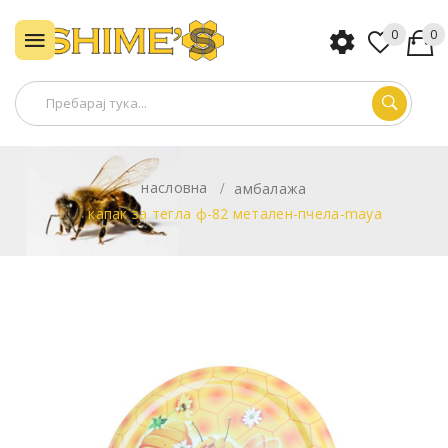
0
0
насловна
амбалажа
капак за тегла ф-82 метален-пчела-maya