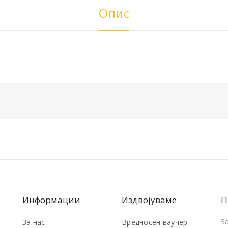
Опис
Информации
Издвојуваме
П
З
За нас
Вредносен ваучер