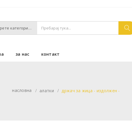
Изберете категории
на
за нас
контакт
насловна
алатки
држач за жица - издолжен -