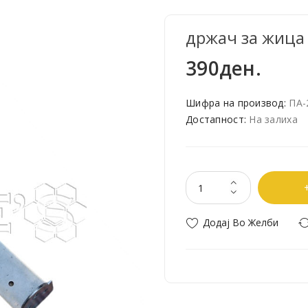
држач за жица 
390ден.
Шифра на производ:
ПА-
Достапност:
На залиха
Додај Во Желби