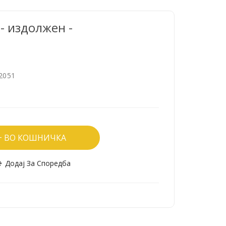
- издолжен -
2051
ВО КОШНИЧКА
Додај За Споредба